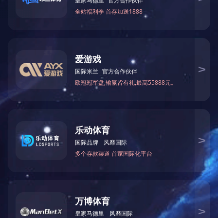
老百姓
准医疗
了
智能家
2021

你心目
冻醒之
了
计算机
2021

北京大
环境治