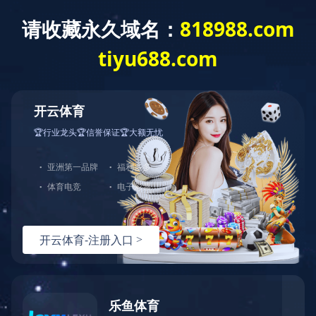
米兰体育
米兰体育