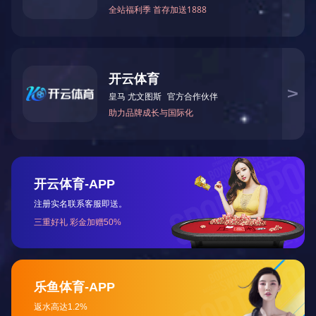
精准人体测温