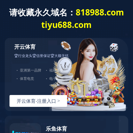
米兰体育
米兰体育