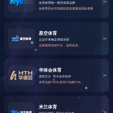

当前您所在的位置：
米兰体育-米兰（中国）官网
>