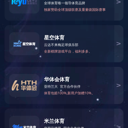

当前您所在的位置：
米兰体育-米兰（中国）官网
>
东方森
2018

携手共
了
不忘初