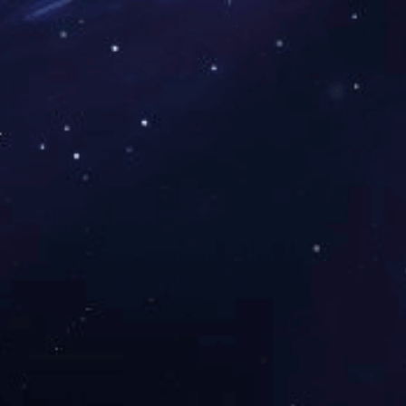
下一篇
：
“感受长城精神，重温红色记忆“主题教育活动
上一篇
：
“八一” 建军节