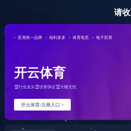
米兰体育
米兰体育