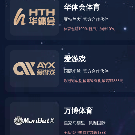

当前您所在的位置：
米兰体育-米兰（中国）官网
>