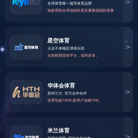

当前您所在的位置：
米兰体育-米兰（中国）官网
>
Fu
御风服务器
－
通用服务器
－
信创服务器
－
AI服务器
超聚变服务器
－
机架服务器
－
高密度服务器
－
GPU服务器