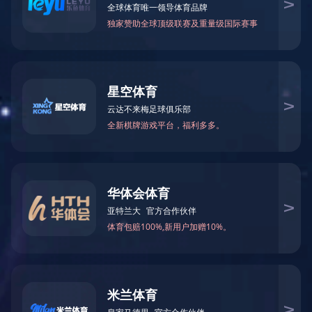

当前您所在的位置：
米兰体育-米兰（中国）官网
>
框
华为交换机
－
园区交换机
－
数据中心交换机
DELL交换机
－
M系列刀片式服务器
－
托管式园区交换机
－
智能托管式交换机
－
数据中心以太网交换机