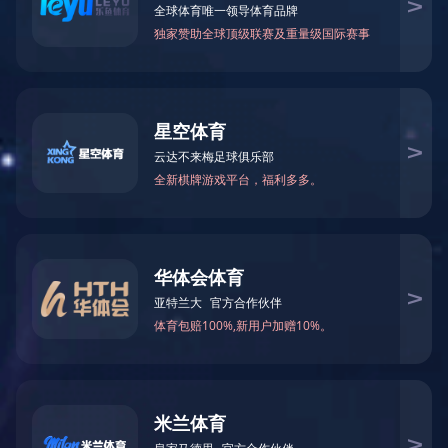

当前您所在的位置：
米兰体育-米兰（中国）官网
>
盒
华为交换机
－
园区交换机
－
数据中心交换机
DELL交换机
－
M系列刀片式服务器
－
托管式园区交换机
－
智能托管式交换机
－
数据中心以太网交换机