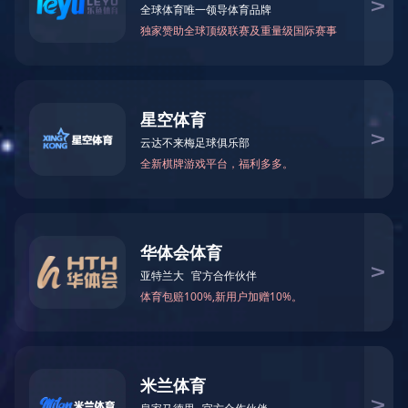

当前您所在的位置：
米兰体育-米兰（中国）官网
>
防
华为网络安全
－
防火墙
－
攻击防御