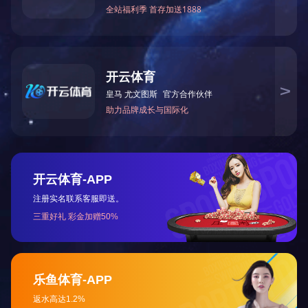
东方森太交付团队仅用48小时完成上架、调优
未来，三方将继续围绕“金融信创+绿色算力”
东方森太，用科技服务构建智能世界，让算力
下一篇
：
数十台“中国芯”御风服务器落地桐乡！东方
上一篇
：
“御风G5500 V7-A”强势登陆！东方森太