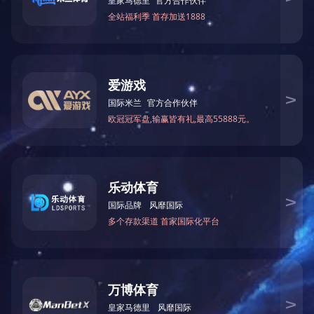
1️⃣
性能卓越 强大高效
双路海光5000系列，整机最大32核；16根D
2️⃣
严苛测试 可靠稳定
通过MTBF权威检测、中国强制性产品认证（3
3️⃣
配置丰富 极致扩展
前置12块3.5/2.5英寸硬盘+后置4块2.5英
4️⃣
易于维护 安全稳定
国产固件+Web可视化，故障组件1分钟定位
1+1冗余电源+智能调速风扇，全方位散热优