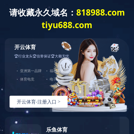
米兰体育
米兰体育